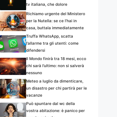
tv italiana, che dolore
Richiamo urgente del Ministero
per la Nutella: se ce l’hai in
casa, buttala immediatamente
Truffa WhatsApp, scatta
l’allarme tra gli utenti: come
difendersi
Il Mondo finirà tra 18 mesi, ecco
chi sarà l’ultimo: non si salverà
nessuno
Meteo a luglio da dimenticare,
un disastro per chi partirà per le
vacanze
Può spuntare dal wc della
vostra abitazione: è panico per