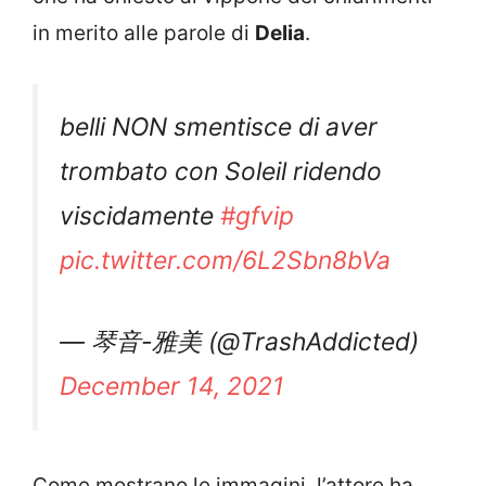
in merito alle parole di
Delia
.
belli NON smentisce di aver
trombato con Soleil ridendo
viscidamente
#gfvip
pic.twitter.com/6L2Sbn8bVa
— 琴音-雅美 (@TrashAddicted)
December 14, 2021
Come mostrano le immagini, l’attore ha