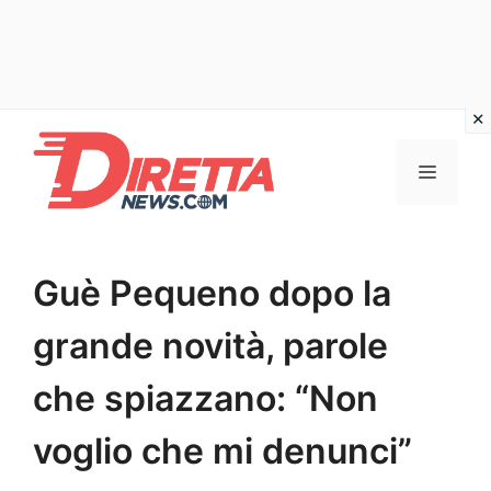
Vai
al
Menu
contenuto
Guè Pequeno dopo la
grande novità, parole
che spiazzano: “Non
voglio che mi denunci”