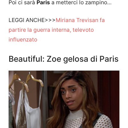
Poi ci sarà
Paris
a metterci lo zampino…
LEGGI ANCHE>>>
Miriana Trevisan fa
partire la guerra interna, televoto
influenzato
Beautiful: Zoe gelosa di Paris