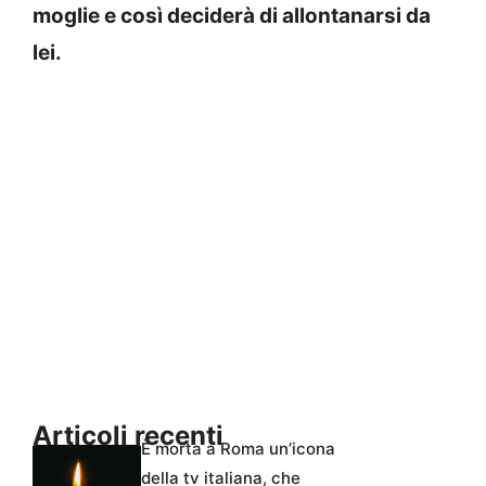
moglie e così deciderà di allontanarsi da
lei.
Articoli recenti
È morta a Roma un’icona
della tv italiana, che