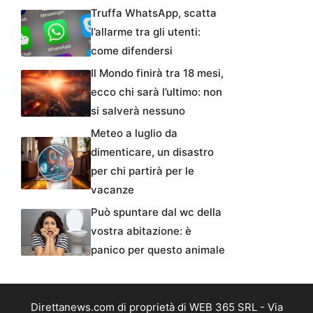
Truffa WhatsApp, scatta
l’allarme tra gli utenti:
come difendersi
Il Mondo finirà tra 18 mesi,
ecco chi sarà l’ultimo: non
si salverà nessuno
Meteo a luglio da
dimenticare, un disastro
per chi partirà per le
vacanze
Può spuntare dal wc della
vostra abitazione: è
panico per questo animale
Direttanews.com di proprietà di WEB 365 SRL - Via