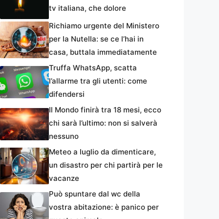
tv italiana, che dolore
Richiamo urgente del Ministero
per la Nutella: se ce l’hai in
casa, buttala immediatamente
Truffa WhatsApp, scatta
l’allarme tra gli utenti: come
difendersi
Il Mondo finirà tra 18 mesi, ecco
chi sarà l’ultimo: non si salverà
nessuno
Meteo a luglio da dimenticare,
un disastro per chi partirà per le
vacanze
Può spuntare dal wc della
vostra abitazione: è panico per