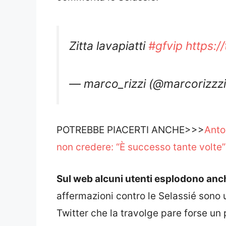
Zitta lavapiatti
#gfvip
https:
— marco_rizzi (@marcorizzz
POTREBBE PIACERTI ANCHE>>>
Anto
non credere: “È successo tante volte”
Sul web alcuni utenti esplodono anc
affermazioni contro le Selassié sono u
Twitter che la travolge pare forse un
finalmente si è esposta un po’ e ques