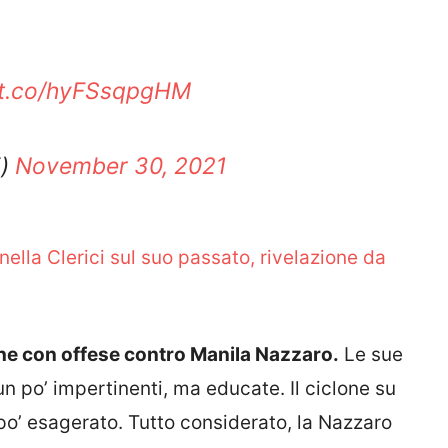
//t.co/hyFSsqpgHM
i)
November 30, 2021
nella Clerici sul suo passato, rivelazione da
he con offese contro Manila Nazzaro.
Le sue
n po’ impertinenti, ma educate. Il ciclone su
 po’ esagerato. Tutto considerato, la Nazzaro
ta è già una notizia. Sicuramente non ci sono