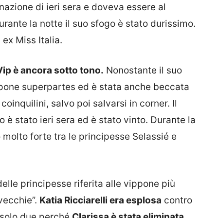
inazione di ieri sera e doveva essere al
urante la notte il suo sfogo è stato durissimo.
ex Miss Italia.
Vip è ancora sotto tono.
Nonostante il suo
pone superpartes ed è stata anche beccata
coinquilini, salvo poi salvarsi in corner. Il
 è stato ieri sera ed è stato vinto. Durante la
o molto forte tra le principesse Selassié e
elle principesse riferita alle vippone più
vecchie”.
Katia Ricciarelli era esplosa
contro
e solo due perché
Clarissa è stata eliminata
.