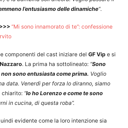
nemmeno l’entusiasmo delle dinamiche
“
.
 >>>
“Mi sono innamorato di te”: confessione
rvito
ue componenti del cast iniziare del
GF Vip
e si
 Nazzaro
. La prima ha sottolineato:
“
Sono
 ma non sono entusiasta come prima.
Voglio
a data. Venerdì per forza lo diranno, siamo
 chiarito:
“
Io ho Lorenzo e come te sono
rni in cucina, di questa roba”.
uindi evidente come la loro intenzione sia