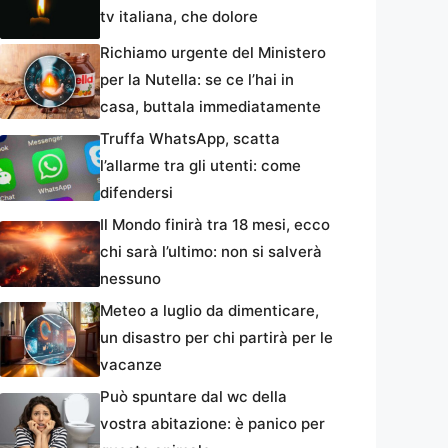
tv italiana, che dolore
Richiamo urgente del Ministero
per la Nutella: se ce l’hai in
casa, buttala immediatamente
Truffa WhatsApp, scatta
l’allarme tra gli utenti: come
difendersi
Il Mondo finirà tra 18 mesi, ecco
chi sarà l’ultimo: non si salverà
nessuno
Meteo a luglio da dimenticare,
un disastro per chi partirà per le
vacanze
Può spuntare dal wc della
vostra abitazione: è panico per