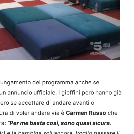
prolungamento del programma anche se
n annuncio ufficiale. I gieffini però hanno già
ero se accettare di andare avanti o
ura di voler andare via è
Carmen Russo
che
ra:
“
Per me basta così, sono quasi sicura
.
r) e la bambina soli ancora. Voglio passare il