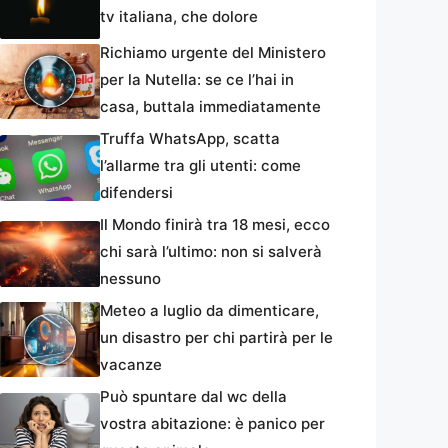
tv italiana, che dolore
Richiamo urgente del Ministero
per la Nutella: se ce l’hai in
casa, buttala immediatamente
Truffa WhatsApp, scatta
l’allarme tra gli utenti: come
difendersi
Il Mondo finirà tra 18 mesi, ecco
chi sarà l’ultimo: non si salverà
nessuno
Meteo a luglio da dimenticare,
un disastro per chi partirà per le
vacanze
Può spuntare dal wc della
vostra abitazione: è panico per