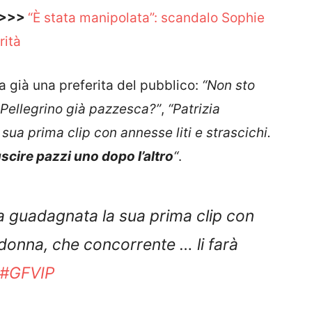
 >>>
“È stata manipolata”: scandalo Sophie
rità
a già una preferita del pubblico:
“
Non sto
 Pellegrino
già pazzesca?”
,
“Patrizia
ua prima clip con annesse liti e strascichi.
scire pazzi uno dopo l’altro
“
.
na guadagnata la sua prima clip con
 donna, che concorrente … li farà
#GFVIP