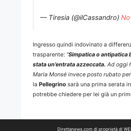
— Tiresia (@ilCassandro)
No
Ingresso quindi indovinato a differen
trasparente:
“
Simpatica o antipatica 
stata un’entrata azzeccata.
Ad oggi ha
Maria Monsé invece posto rubato per
la
Pellegrino
sarà una prima serata in
potrebbe chiedere per lei già un pri
Direttanews.com di proprietà di WE