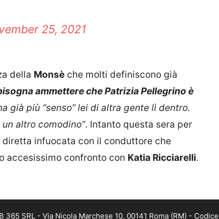
vember 25, 2021
za della
Monsè
che molti definiscono già
bisogna ammettere che Patrizia Pellegrino è
 già più “senso” lei di altra gente lì dentro.
 un altro comodino”
.
Intanto questa sera per
 diretta infuocata con il conduttore che
mo accesissimo confronto con
Katia Ricciarelli
.
B 365 SRL - Via Nicola Marchese 10, 00141 Roma (RM) - Codice F