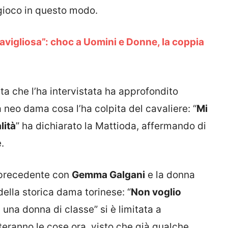
 gioco in questo modo.
vigliosa”: choc a Uomini e Donne, la coppia
ta che l’ha intervistata ha approfondito
 neo dama cosa l’ha colpita del cavaliere: “
Mi
lità
” ha dichiarato la Mattioda, affermando di
.
 precedente con
Gemma Galgani
e la donna
della storica dama torinese: “
Non voglio
una donna di classe” si è limitata a
teranno le cose ora, visto che già qualche