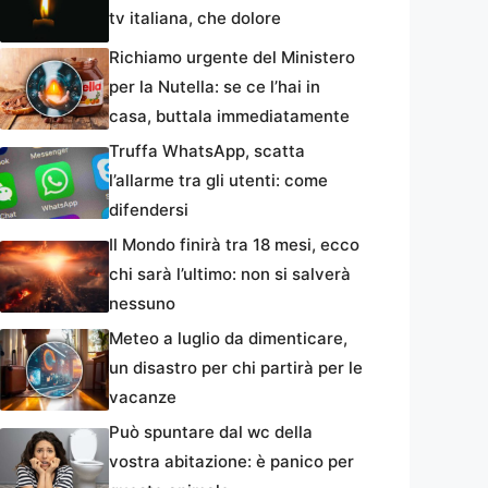
tv italiana, che dolore
Richiamo urgente del Ministero
per la Nutella: se ce l’hai in
casa, buttala immediatamente
Truffa WhatsApp, scatta
l’allarme tra gli utenti: come
difendersi
Il Mondo finirà tra 18 mesi, ecco
chi sarà l’ultimo: non si salverà
nessuno
Meteo a luglio da dimenticare,
un disastro per chi partirà per le
vacanze
Può spuntare dal wc della
vostra abitazione: è panico per