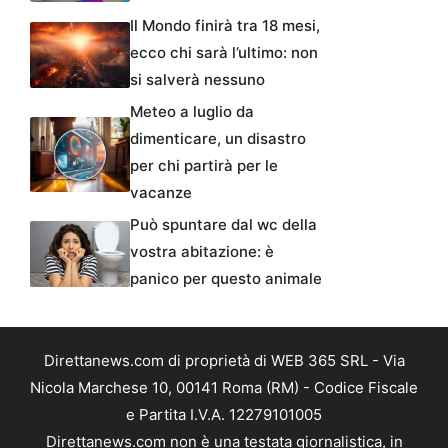
Il Mondo finirà tra 18 mesi,
ecco chi sarà l’ultimo: non
si salverà nessuno
Meteo a luglio da
dimenticare, un disastro
per chi partirà per le
vacanze
Può spuntare dal wc della
vostra abitazione: è
panico per questo animale
Direttanews.com di proprietà di WEB 365 SRL - Via
Nicola Marchese 10, 00141 Roma (RM) - Codice Fiscale
e Partita I.V.A. 12279101005
Direttanews.com non è una testata giornalistica, in