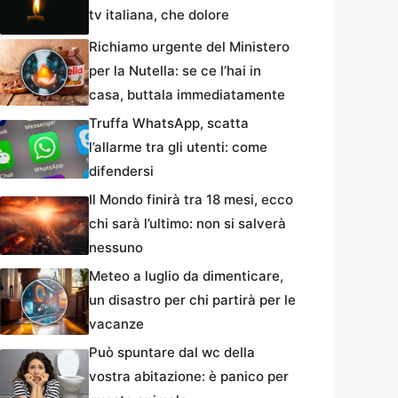
tv italiana, che dolore
Richiamo urgente del Ministero
per la Nutella: se ce l’hai in
casa, buttala immediatamente
Truffa WhatsApp, scatta
l’allarme tra gli utenti: come
difendersi
Il Mondo finirà tra 18 mesi, ecco
chi sarà l’ultimo: non si salverà
nessuno
Meteo a luglio da dimenticare,
un disastro per chi partirà per le
vacanze
Può spuntare dal wc della
vostra abitazione: è panico per