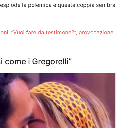
 esplode la polemica e questa coppia sembra
ioni: “Vuoi fare da testimone?”, provocazione
i come i Gregorelli”