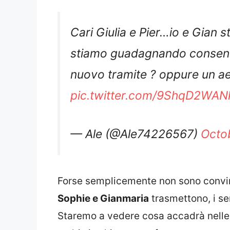
Cari Giulia e Pier…io e Gian 
stiamo guadagnando consens
nuovo tramite ? oppure un ae
pic.twitter.com/9ShqD2WAN
— Ale (@Ale74226567)
Octo
Forse semplicemente non sono convin
Sophie e Gianmaria
trasmettono, i sen
Staremo a vedere cosa accadrà nelle 
molti si schierano a sfavore.