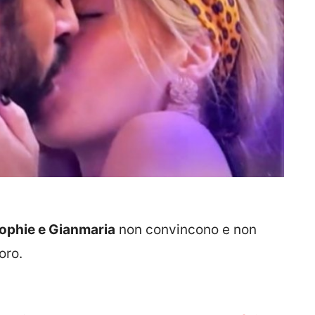
ophie e Gianmaria
non convincono e non
oro.
, voi tutto bene dopo questo?
#gfvip