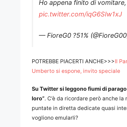
pic.twitter.com/iqG6SIw1xJ
— FioreG0 ?51% (@FioreG0
POTREBBE PIACERTI ANCHE>>>
Il Pa
Umberto si espone, invito speciale
Su Twitter si leggono fiumi di parago
loro”
. C’è da ricordare però anche la 
puntate in diretta dedicate quasi int
vogliono emularli?