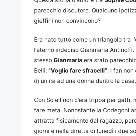
Questa storia d’amore tra
Sophie Cod
parecchio discutere. Qualcuno ipotizz
gieffini non convincono?
Era nato tutto come un triangolo tra l
l’eterno indeciso Gianmaria Antinolfi.
stesso
Gianmaria
era stato parecchio 
Belli:
“Voglio fare sfracelli”
. I fan no
di unirsi ad una donna dentro la casa
Con Soleil non c’era trippa per gatti
fare meta. Nonostante la Codegoni ab
attratta fisicamente dal ragazzo, pare
giorni e nella diretta di lunedì i due 