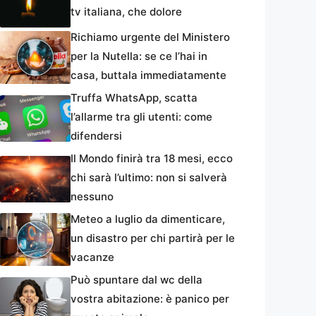
tv italiana, che dolore
Richiamo urgente del Ministero
per la Nutella: se ce l’hai in
casa, buttala immediatamente
Truffa WhatsApp, scatta
l’allarme tra gli utenti: come
difendersi
Il Mondo finirà tra 18 mesi, ecco
chi sarà l’ultimo: non si salverà
nessuno
Meteo a luglio da dimenticare,
un disastro per chi partirà per le
vacanze
Può spuntare dal wc della
vostra abitazione: è panico per