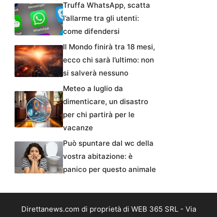
Truffa WhatsApp, scatta
l’allarme tra gli utenti:
come difendersi
Il Mondo finirà tra 18 mesi,
ecco chi sarà l’ultimo: non
si salverà nessuno
Meteo a luglio da
dimenticare, un disastro
per chi partirà per le
vacanze
Può spuntare dal wc della
vostra abitazione: è
panico per questo animale
Direttanews.com di proprietà di WEB 365 SRL - Via