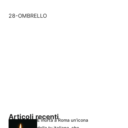
28-OMBRELLO
Articoli recenti
È morta a Roma un’icona
della tv italiana, che