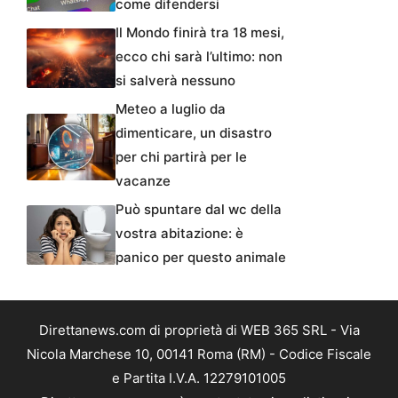
come difendersi
Il Mondo finirà tra 18 mesi,
ecco chi sarà l’ultimo: non
si salverà nessuno
Meteo a luglio da
dimenticare, un disastro
per chi partirà per le
vacanze
Può spuntare dal wc della
vostra abitazione: è
panico per questo animale
Direttanews.com di proprietà di WEB 365 SRL - Via
Nicola Marchese 10, 00141 Roma (RM) - Codice Fiscale
e Partita I.V.A. 12279101005