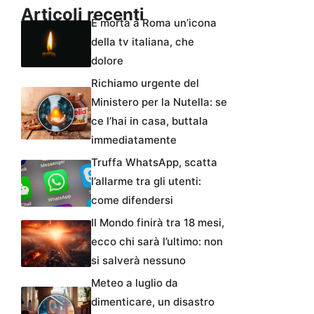
Articoli recenti
È morta a Roma un’icona
della tv italiana, che
dolore
Richiamo urgente del
Ministero per la Nutella: se
ce l’hai in casa, buttala
immediatamente
Truffa WhatsApp, scatta
l’allarme tra gli utenti:
come difendersi
Il Mondo finirà tra 18 mesi,
ecco chi sarà l’ultimo: non
si salverà nessuno
Meteo a luglio da
dimenticare, un disastro